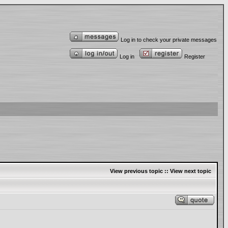
Log in to check your private messages
Log in
Register
View previous topic
::
View next topic