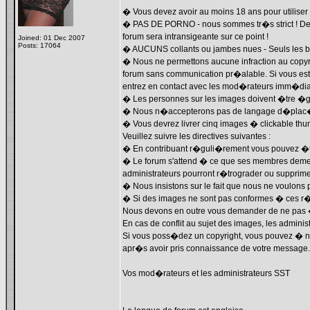
� Vous devez avoir au moins 18 ans pour utiliser 
� PAS DE PORNO - nous sommes tr�s strict ! Des 
forum sera intransigeante sur ce point !
Joined: 01 Dec 2007
Posts: 17064
� AUCUNS collants ou jambes nues - Seuls les b
� Nous ne permettons aucune infraction au copyr
forum sans communication pr�alable. Si vous es
entrez en contact avec les mod�rateurs imm�diat
� Les personnes sur les images doivent �tre �g
� Nous n�accepterons pas de langage d�plac� et 
� Vous devrez livrer cinq images � clickable th
Veuillez suivre les directives suivantes :
� En contribuant r�guli�rement vous pouvez �tre
� Le forum s'attend � ce que ses membres demeur
administrateurs pourront r�trograder ou supprime
� Nous insistons sur le fait que nous ne voulo
� Si des images ne sont pas conformes � ces r�g
Nous devons en outre vous demander de ne pas 
En cas de conflit au sujet des images, les admini
Si vous poss�dez un copyright, vous pouvez � n'
apr�s avoir pris connaissance de votre message.
Vos mod�rateurs et les administrateurs SST