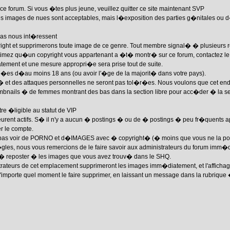
ce forum. Si vous �tes plus jeune, veuillez quitter ce site maintenant SVP
images de nues sont acceptables, mais l�exposition des parties g�nitales ou d�
as nous int�ressent
ight et supprimerons toute image de ce genre. Tout membre signal� � plusieurs re
timez qu�un copyright vous appartenant a �t� montr� sur ce forum, contactez l
ement et une mesure appropri�e sera prise tout de suite.
�es d�au moins 18 ans (ou avoir l'�ge de la majorit� dans votre pays).
des attaques personnelles ne seront pas tol�r�es. Nous voulons que cet endroit
umbnails � de femmes montrant des bas dans la section libre pour acc�der � la se
 �ligible au statut de VIP
ent actifs. S� il n'y a aucun � postings � ou de � postings � peu fr�quents apr
r le compte.
ns pas voir de PORNO et d�IMAGES avec � copyright� (� moins que vous ne la p
les, nous vous remercions de le faire savoir aux administrateurs du forum imm�
� reposter � les images que vous avez trouv� dans le SHQ.
strateurs de cet emplacement supprimeront les images imm�diatement, et l'affichage
importe quel moment le faire supprimer, en laissant un message dans la rubriqu