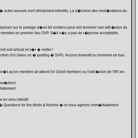
 actes sexuels sont strictement interdits. La d�cision des mod�rateurs du
prises sur le partage d�un tel contenu peut voir terminer son adh�sion du
e membre en premier lieu SVP. S�il n�y a pas de r�ponse acceptable,
 soit amical et s�r � visiter !
ction d'or (dans un � posting � SVP). Aucuns travestit ou hommes en bas.
�s qu'un membre ait atteint l'or (Gold member) ou l'adh�sion de VIP, les
oss�diez)
diatement.
 en sera interdit.
e � Questions for the Mods & Admins � et nous agirons imm�diatement